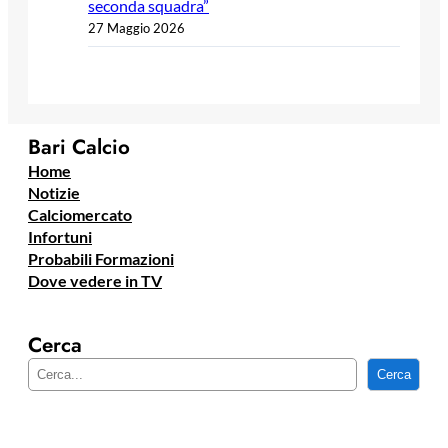
seconda squadra”
27 Maggio 2026
Bari Calcio
Home
Notizie
Calciomercato
Infortuni
Probabili Formazioni
Dove vedere in TV
Cerca
C
Cerca
e
r
c