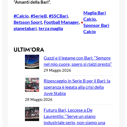
“Amanti della Bari”.
Maglia Bari
#Calcio
, 
#SerieB
, 
#SSCBari
, 
Calcio
, 
Betsson Sport
, 
Football Manager
, 
•
Sponsor Bari
pianetabari
, 
terza maglia
Calcio
ULTIM’ORA
Gazzi e il legame con Bari: “Sempre
nel mio cuore, spero si rialzi presto”
29 Maggio 2026
Ripescaggio in Serie B per il Bari: la
speranza è legata alla crisi della
Juve Stabia
28 Maggio 2026
Futuro Bari, Leccese a De
Laurentiis: “Serve un piano
industriale serio, non siamo una