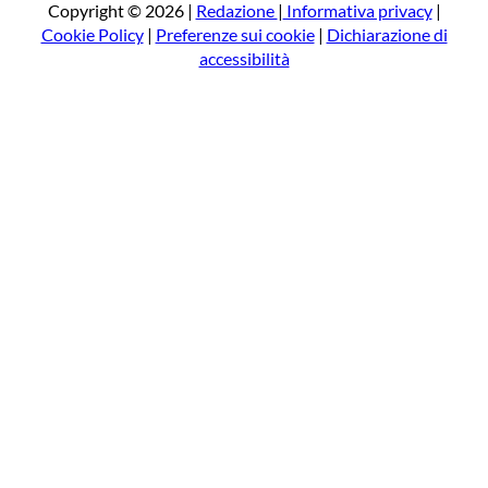
a
Copyright © 2026 |
Redazione
|
Informativa privacy
|
Cookie Policy
|
Preferenze sui cookie
|
Dichiarazione di
accessibilità