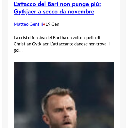
L’attacco del Bari non punge più:
Gytkjaer a secco da novembre
Matteo Gentili
•
19 Gen
La crisi offensiva del Bari ha un volto: quello di
Christian Gytkjaer. L’attaccante danese non trova il
gol…