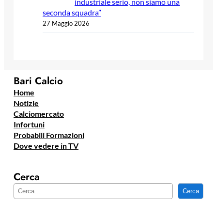
industriale serio, non siamo una
seconda squadra”
27 Maggio 2026
Bari Calcio
Home
Notizie
Calciomercato
Infortuni
Probabili Formazioni
Dove vedere in TV
Cerca
C
Cerca
e
r