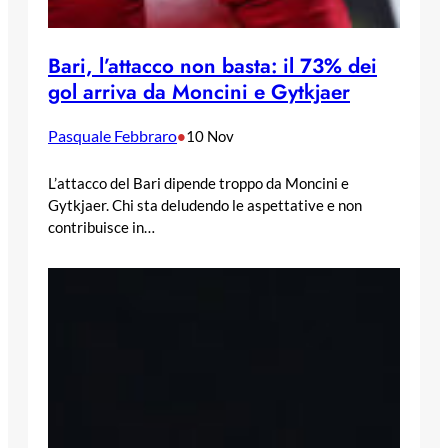
Bari, l’attacco non basta: il 73% dei
gol arriva da Moncini e Gytkjaer
Pasquale Febbraro
•
10 Nov
L’attacco del Bari dipende troppo da Moncini e
Gytkjaer. Chi sta deludendo le aspettative e non
contribuisce in…