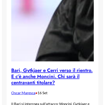
Bari, Gytkjaer e Cerri verso il rientro.
E c’è anche Moncini. Chi sarà il
centravanti titolare?
Oscar Maresca
•
16 Set
Il Bari si interroga sull’attacco: Moncini, Gytkjaer e