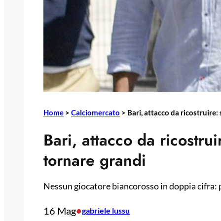
Home
>
Calciomercato
>
Bari, attacco da ricostruire
Bari, attacco da ricostr
tornare grandi
Nessun giocatore biancorosso in doppia cifra: 
16 Mag
•
gabriele lussu