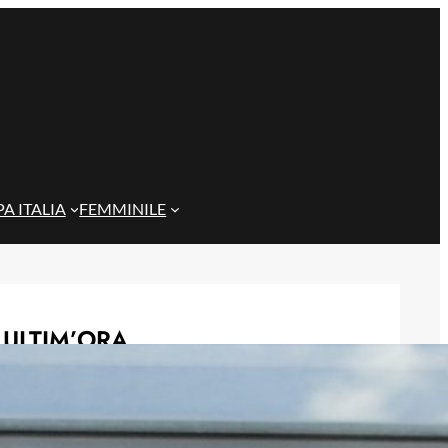
A ITALIA
FEMMINILE
ULTIM’ORA
Gazzi e il legame con Bari: “Sempre
nel mio cuore, spero si rialzi presto”
29 Maggio 2026