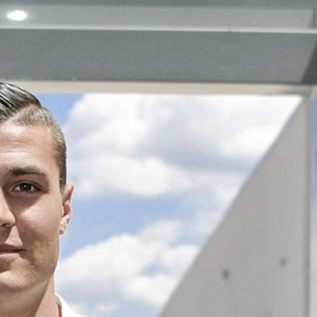
Ripescaggio in Serie B per il Bari: la
speranza è legata alla crisi della Juve
Stabia
28 Maggio 2026
Futuro Bari, Leccese a De Laurentiis:
“Serve un piano industriale serio,
non siamo una seconda squadra”
27 Maggio 2026