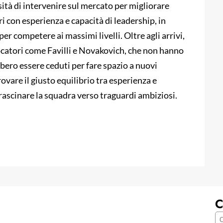
sità di intervenire sul mercato per migliorare
ori con esperienza e capacità di leadership, in
er competere ai massimi livelli. Oltre agli arrivi,
iocatori come Favilli e Novakovich, che non hanno
bero essere ceduti per fare spazio a nuovi
trovare il giusto equilibrio tra esperienza e
trascinare la squadra verso traguardi ambiziosi.
C
C