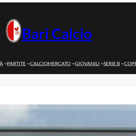
Bari Calcio
TÀ
PARTITE
CALCIOMERCATO
GIOVANILI
SERIE B
COPP