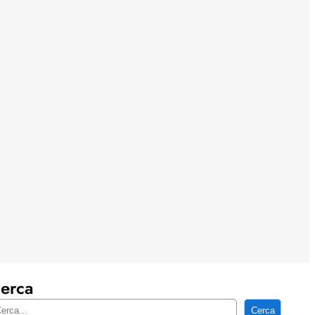
erca
Cerca