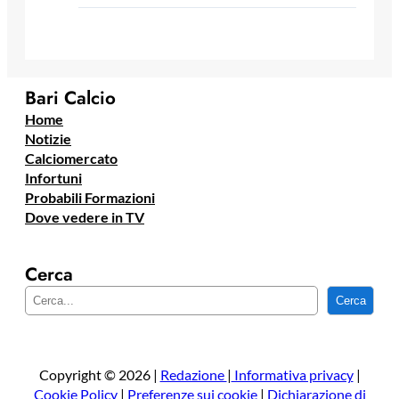
Bari Calcio
Home
Notizie
Calciomercato
Infortuni
Probabili Formazioni
Dove vedere in TV
Cerca
C
Cerca
e
r
c
a
Copyright © 2026 |
Redazione
|
Informativa privacy
|
Cookie Policy
|
Preferenze sui cookie
|
Dichiarazione di