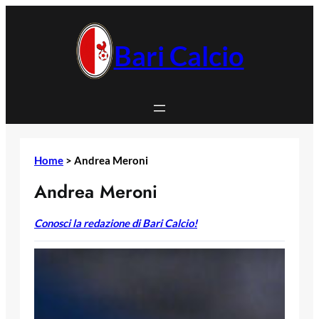
Vai
al
contenuto
Bari Calcio
Home
>
Andrea Meroni
Andrea Meroni
Conosci la redazione di Bari Calcio!