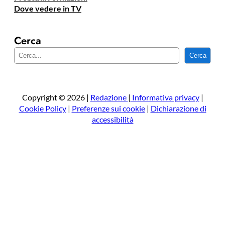
Dove vedere in TV
Cerca
C
Cerca
e
r
c
a
Copyright © 2026 |
Redazione
|
Informativa privacy
|
Cookie Policy
|
Preferenze sui cookie
|
Dichiarazione di
accessibilità