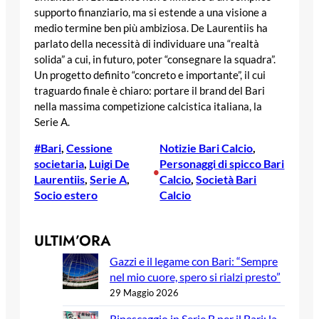
supporto finanziario, ma si estende a una visione a
medio termine ben più ambiziosa. De Laurentiis ha
parlato della necessità di individuare una “realtà
solida” a cui, in futuro, poter “consegnare la squadra”.
Un progetto definito “concreto e importante”, il cui
traguardo finale è chiaro: portare il brand del Bari
nella massima competizione calcistica italiana, la
Serie A.
#Bari
, 
Cessione
Notizie Bari Calcio
, 
societaria
, 
Luigi De
Personaggi di spicco Bari
•
Laurentiis
, 
Serie A
, 
Calcio
, 
Società Bari
Socio estero
Calcio
ULTIM’ORA
Gazzi e il legame con Bari: “Sempre
nel mio cuore, spero si rialzi presto”
29 Maggio 2026
Ripescaggio in Serie B per il Bari: la