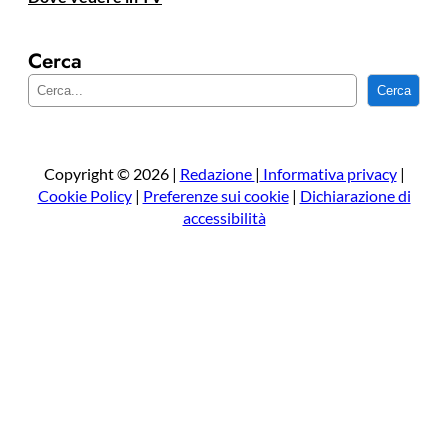
Cerca
C
Cerca
e
r
c
a
Copyright © 2026 |
Redazione
|
Informativa privacy
|
Cookie Policy
|
Preferenze sui cookie
|
Dichiarazione di
accessibilità