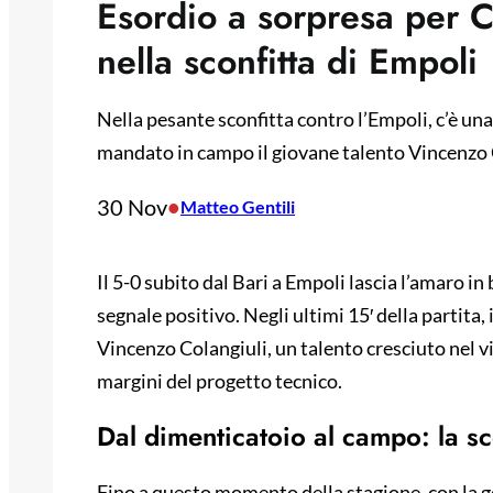
Esordio a sorpresa per Co
nella sconfitta di Empoli
Nella pesante sconfitta contro l’Empoli, c’è una 
mandato in campo il giovane talento Vincenzo 
30 Nov
•
Matteo Gentili
Il 5-0 subito dal Bari a Empoli lascia l’amaro in
segnale positivo. Negli ultimi 15′ della partita, 
Vincenzo Colangiuli, un talento cresciuto nel v
margini del progetto tecnico.
Dal dimenticatoio al campo: la sce
Fino a questo momento della stagione, con la g