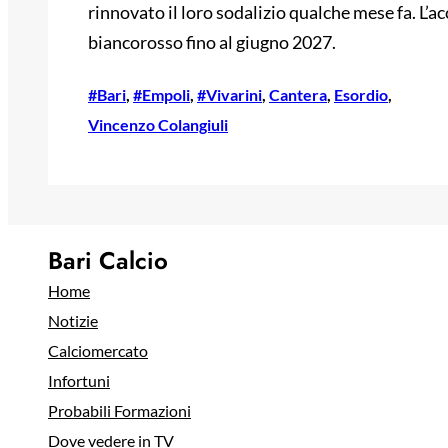
rinnovato il loro sodalizio qualche mese fa. L’acc
biancorosso fino al giugno 2027.
#Bari
, 
#Empoli
, 
#Vivarini
, 
Cantera
, 
Esordio
, 
Vincenzo Colangiuli
Bari Calcio
Home
Notizie
Calciomercato
Infortuni
Probabili Formazioni
Dove vedere in TV