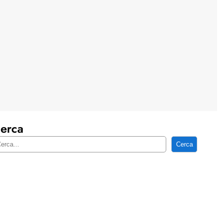
erca
Cerca