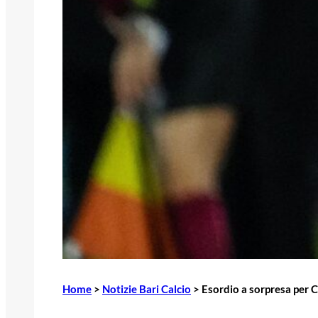
Home
>
Notizie Bari Calcio
>
Esordio a sorpresa per Co