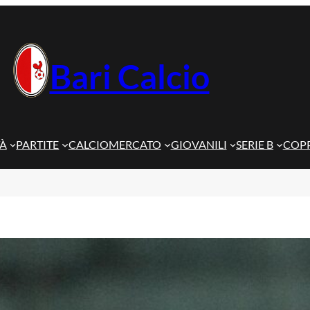
Bari Calcio
TÀ
PARTITE
CALCIOMERCATO
GIOVANILI
SERIE B
COPP