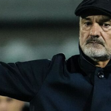
Ripescaggio in Serie B per il Bari: la
speranza è legata alla crisi della Juve
Stabia
28 Maggio 2026
Futuro Bari, Leccese a De Laurentiis:
“Serve un piano industriale serio,
non siamo una seconda squadra”
27 Maggio 2026