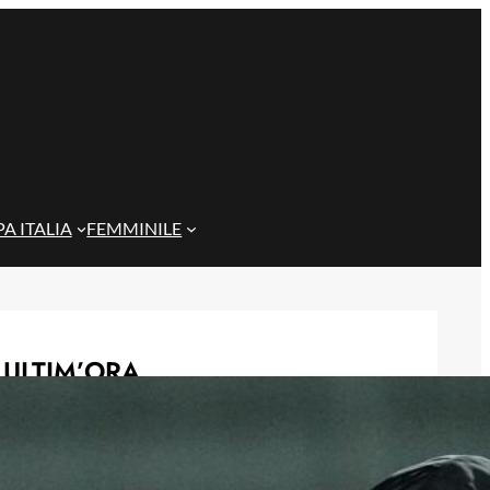
A ITALIA
FEMMINILE
ULTIM’ORA
Gazzi e il legame con Bari: “Sempre
nel mio cuore, spero si rialzi presto”
29 Maggio 2026