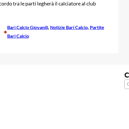
ordo tra le parti legherà il calciatore al club
Bari Calcio Giovanili
, 
Notizie Bari Calcio
, 
Partite
•
Bari Calcio
C
C
e
r
c
a