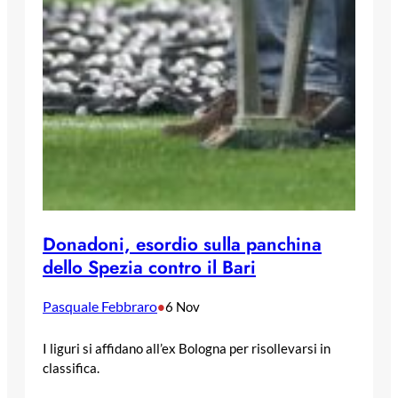
Donadoni, esordio sulla panchina
dello Spezia contro il Bari
Pasquale Febbraro
•
6 Nov
I liguri si affidano all’ex Bologna per risollevarsi in
classifica.