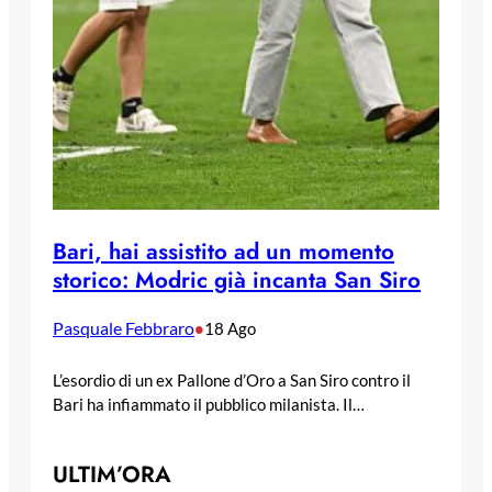
Bari, hai assistito ad un momento
storico: Modric già incanta San Siro
Pasquale Febbraro
•
18 Ago
L’esordio di un ex Pallone d’Oro a San Siro contro il
Bari ha infiammato il pubblico milanista. Il…
ULTIM’ORA