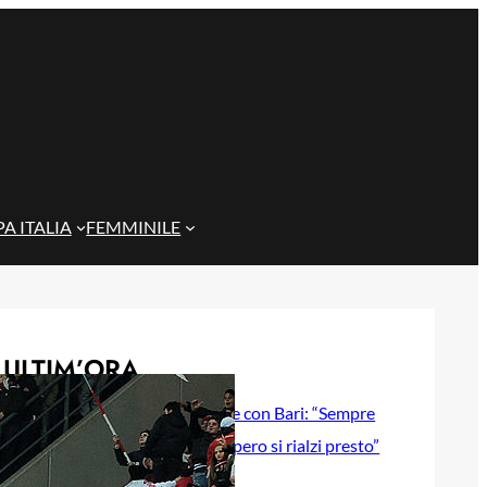
A ITALIA
FEMMINILE
ULTIM’ORA
Gazzi e il legame con Bari: “Sempre
nel mio cuore, spero si rialzi presto”
29 Maggio 2026