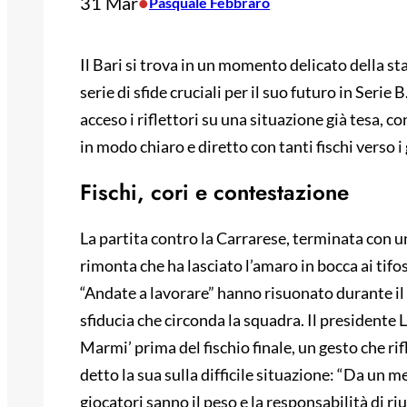
31 Mar
•
Pasquale Febbraro
Il Bari si trova in un momento delicato della s
serie di sfide cruciali per il suo futuro in Serie
acceso i riflettori su una situazione già tesa, c
in modo chiaro e diretto con tanti fischi verso i 
Fischi, cori e contestazione
La partita contro la Carrarese, terminata con un
rimonta che ha lasciato l’amaro in bocca ai tifosi.
“Andate a lavorare” hanno risuonato durante il
sfiducia che circonda la squadra. Il presidente
Marmi’ prima del fischio finale, un gesto che rif
detto la sua sulla difficile situazione: “Da un m
giocatori sanno il peso e la responsabilità di ri