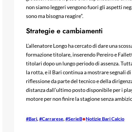
non siamo leggeri vengono fuori gli aspetti nega
sono ma bisogna reagire”.
Strategie e cambiamenti
L’allenatore Longo ha cercato di dare una scoss
formazione titolare, inserendo Pereiro e Fallett
titolari dopo un lungo periodo di assenza. Tutt
la rotta, e il Bari continua a mostrare segnali 
riflessione da parte del tecnico e della dirigenz
distanza dall’ultimo posto disponibile per i playo
motore per non finire la stagione senza ambizio
•
#Bari
, 
#Carrarese
, 
#SerieB
Notizie Bari Calcio