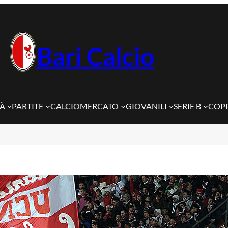
Bari Calcio
TÀ
PARTITE
CALCIOMERCATO
GIOVANILI
SERIE B
COPP