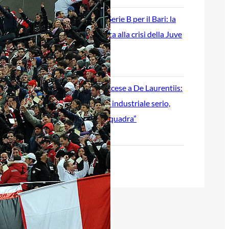
Ripescaggio in Serie B per il Bari: la
speranza è legata alla crisi della Juve
Stabia
28 Maggio 2026
Futuro Bari, Leccese a De Laurentiis:
“Serve un piano industriale serio,
non siamo una seconda squadra”
27 Maggio 2026