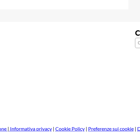
C
C
e
r
c
a
one
|
Informativa privacy
|
Cookie Policy
|
Preferenze sui cookie
|
D