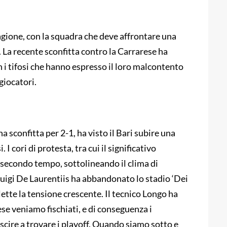
tagione, con la squadra che deve affrontare una
 B. La recente sconfitta contro la Carrarese ha
on i tifosi che hanno espresso il loro malcontento
giocatori.
a sconfitta per 2-1, ha visto il Bari subire una
 I cori di protesta, tra cui il significativo
 secondo tempo, sottolineando il clima di
 Luigi De Laurentiis ha abbandonato lo stadio ‘Dei
lette la tensione crescente. Il tecnico Longo ha
ese veniamo fischiati, e di conseguenza i
uscire a trovare i playoff. Quando siamo sotto e