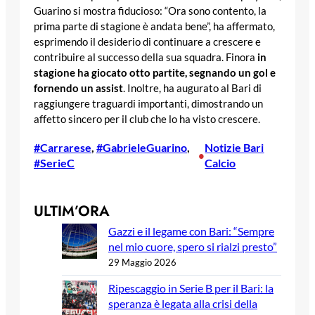
Guarino si mostra fiducioso: “Ora sono contento, la
prima parte di stagione è andata bene”, ha affermato,
esprimendo il desiderio di continuare a crescere e
contribuire al successo della sua squadra. Finora
in
stagione ha giocato otto partite, segnando un gol e
fornendo un assist
. Inoltre, ha augurato al Bari di
raggiungere traguardi importanti, dimostrando un
affetto sincero per il club che lo ha visto crescere.
#Carrarese
, 
#GabrieleGuarino
, 
Notizie Bari
•
#SerieC
Calcio
ULTIM’ORA
Gazzi e il legame con Bari: “Sempre
nel mio cuore, spero si rialzi presto”
29 Maggio 2026
Ripescaggio in Serie B per il Bari: la
speranza è legata alla crisi della