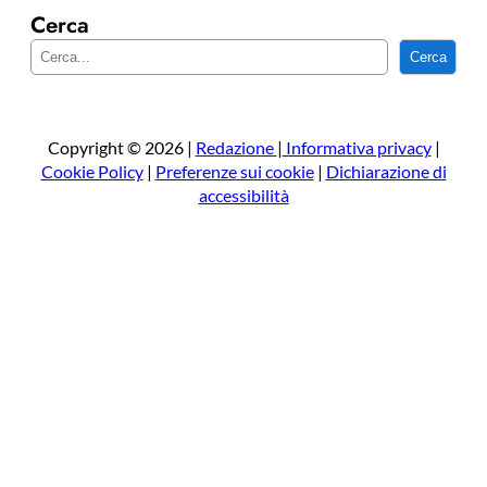
Cerca
C
Cerca
e
r
c
a
Copyright © 2026 |
Redazione
|
Informativa privacy
|
Cookie Policy
|
Preferenze sui cookie
|
Dichiarazione di
accessibilità