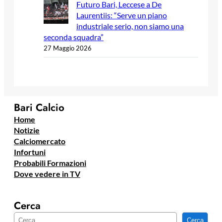
Futuro Bari, Leccese a De
Laurentiis: “Serve un piano
industriale serio, non siamo una
seconda squadra”
27 Maggio 2026
Bari Calcio
Home
Notizie
Calciomercato
Infortuni
Probabili Formazioni
Dove vedere in TV
Cerca
C
Cerca