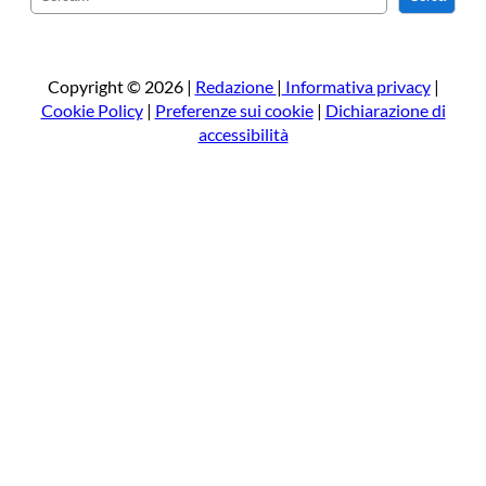
e
r
c
a
Copyright © 2026 |
Redazione
|
Informativa privacy
|
Cookie Policy
|
Preferenze sui cookie
|
Dichiarazione di
accessibilità