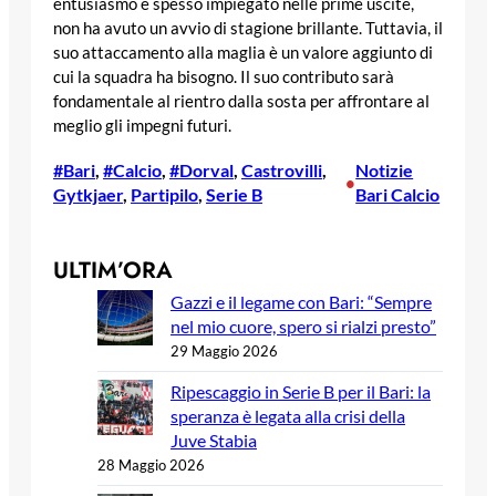
entusiasmo e spesso impiegato nelle prime uscite,
non ha avuto un avvio di stagione brillante. Tuttavia, il
suo attaccamento alla maglia è un valore aggiunto di
cui la squadra ha bisogno. Il suo contributo sarà
fondamentale al rientro dalla sosta per affrontare al
meglio gli impegni futuri.
#Bari
, 
#Calcio
, 
#Dorval
, 
Castrovilli
, 
Notizie
•
Gytkjaer
, 
Partipilo
, 
Serie B
Bari Calcio
ULTIM’ORA
Gazzi e il legame con Bari: “Sempre
nel mio cuore, spero si rialzi presto”
29 Maggio 2026
Ripescaggio in Serie B per il Bari: la
speranza è legata alla crisi della
Juve Stabia
28 Maggio 2026