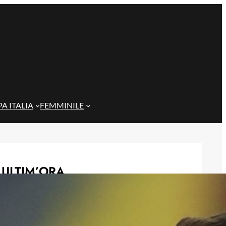
A ITALIA
FEMMINILE
ULTIM’ORA
Gazzi e il legame con Bari: “Sempre
nel mio cuore, spero si rialzi presto”
29 Maggio 2026