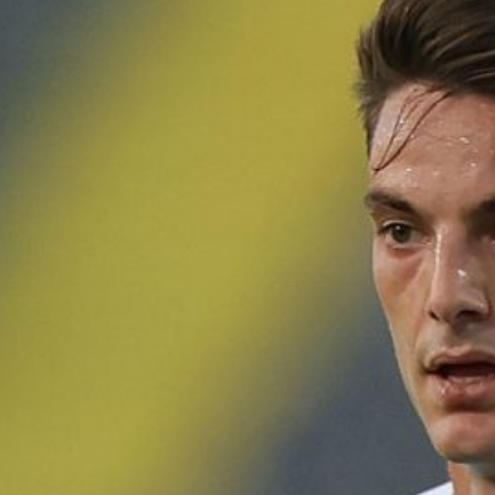
Ripescaggio in Serie B per il Bari: la
speranza è legata alla crisi della Juve
Stabia
28 Maggio 2026
Futuro Bari, Leccese a De Laurentiis:
“Serve un piano industriale serio,
non siamo una seconda squadra”
27 Maggio 2026