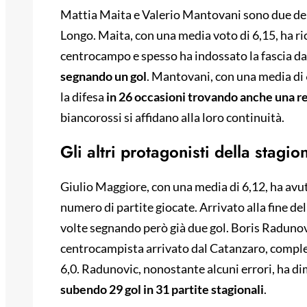
Mattia Maita e Valerio Mantovani sono due dell
Longo. Maita, con una media voto di 6,15, ha ric
centrocampo e spesso ha indossato la fascia da
segnando un gol
. Mantovani, con una media di 
la difesa
in 26 occasioni trovando anche una r
biancorossi si affidano alla loro continuità.
Gli altri protagonisti della stagio
Giulio Maggiore, con una media di 6,12, ha avu
numero di partite giocate. Arrivato alla fine d
volte segnando però già due gol. Boris Radunovi
centrocampista arrivato dal Catanzaro, complet
6,0. Radunovic, nonostante alcuni errori, ha dim
subendo 29 gol in 31 partite stagionali
.