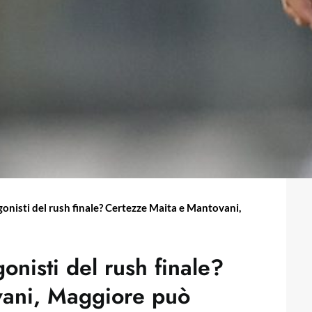
agonisti del rush finale? Certezze Maita e Mantovani,
gonisti del rush finale?
vani, Maggiore può