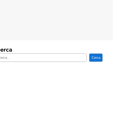
erca
Cerca