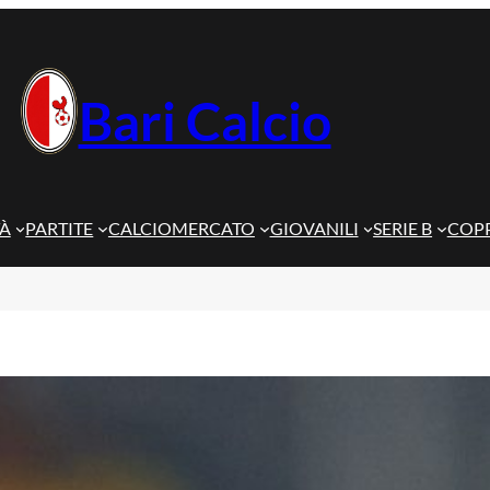
Bari Calcio
TÀ
PARTITE
CALCIOMERCATO
GIOVANILI
SERIE B
COPP