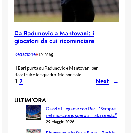
Da Radunovic a Mantovani: i
giocatori da cui ricominciare
Redazione
•
19 Mag
Il Bari punta su Radunovic e Mantovani per
ricostruire la squadra. Ma non solo…
1
2
Next
→
ULTIM’ORA
Gazzi e il legame con Bari: “Sempre
nel mio cuore, spero si rialzi presto”
29 Maggio 2026
Ripescaggio in Serie B per il Bari: la