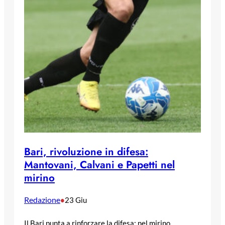
Bari, rivoluzione in difesa:
Mantovani, Calvani e Papetti nel
mirino
Redazione
•
23 Giu
Il Bari punta a rinforzare la difesa: nel mirino