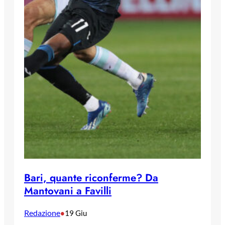
Bari, quante riconferme? Da
Mantovani a Favilli
Redazione
•
19 Giu