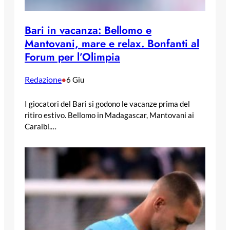
Bari in vacanza: Bellomo e
Mantovani, mare e relax. Bonfanti al
Forum per l’Olimpia
Redazione
•
6 Giu
I giocatori del Bari si godono le vacanze prima del
ritiro estivo. Bellomo in Madagascar, Mantovani ai
Caraibi.…