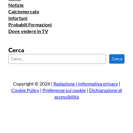
Notizie
Calciomercato
Infortuni
Probabili Formazioni
Dove vedere in TV
Cerca
C
Cerca
e
r
c
a
Copyright © 2026 |
Redazione
|
Informativa privacy
|
Cookie Policy
|
Preferenze sui cookie
|
Dichiarazione di
accessibilità