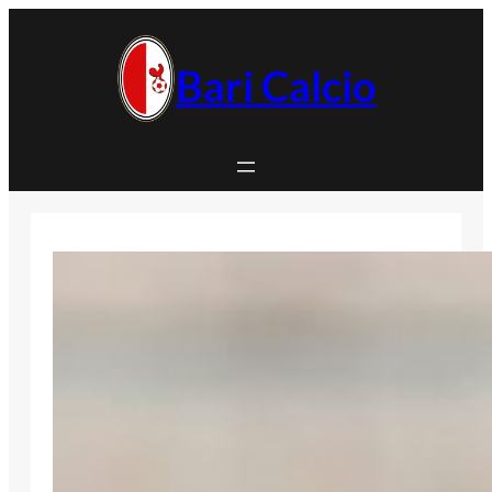
Vai
al
contenuto
Bari Calcio