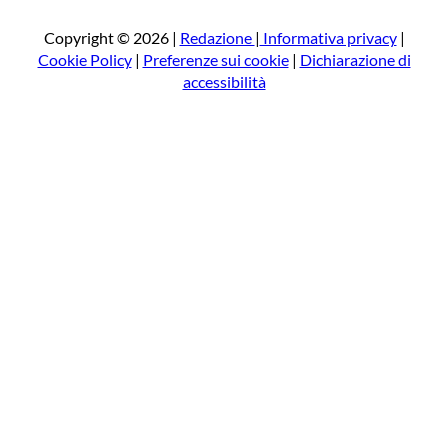
c
a
Copyright © 2026 |
Redazione
|
Informativa privacy
|
Cookie Policy
|
Preferenze sui cookie
|
Dichiarazione di
accessibilità