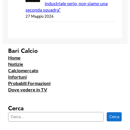
industriale serio, non siamo una
seconda squadra”
27 Maggio 2026
Bari Calcio
Home
Notizie
Calciomercato
Infortuni
Probabili Formazioni
Dove vedere in TV
Cerca
C
Cerca
e
r