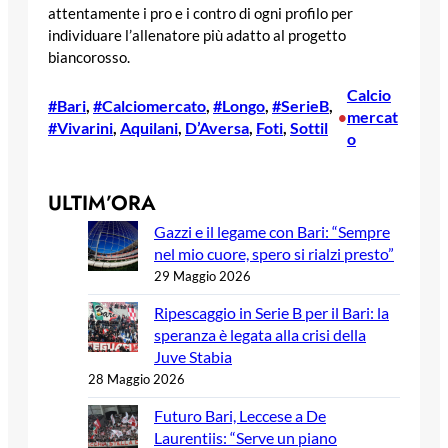
attentamente i pro e i contro di ogni profilo per
individuare l’allenatore più adatto al progetto
biancorosso.
Calcio
#Bari
, 
#Calciomercato
, 
#Longo
, 
#SerieB
, 
mercat
•
#Vivarini
, 
Aquilani
, 
D’Aversa
, 
Foti
, 
Sottil
o
ULTIM’ORA
Gazzi e il legame con Bari: “Sempre
nel mio cuore, spero si rialzi presto”
29 Maggio 2026
Ripescaggio in Serie B per il Bari: la
speranza è legata alla crisi della
Juve Stabia
28 Maggio 2026
Futuro Bari, Leccese a De
Laurentiis: “Serve un piano