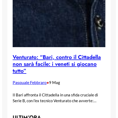
Venturato: “Bari, contro il Cittadella
non sarà facile: i veneti si giocano
tutto”
Pasquale Febbraro
•
9 Mag
Il Bari affronta il Cittadella in una sfida cruciale di
Serie B, con l’ex tecnico Venturato che avverte:…
ULTIM’ORA