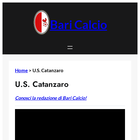
Vai
al
contenuto
Bari Calcio
Home
>
U.S. Catanzaro
U.S. Catanzaro
Conosci la redazione di Bari Calcio!