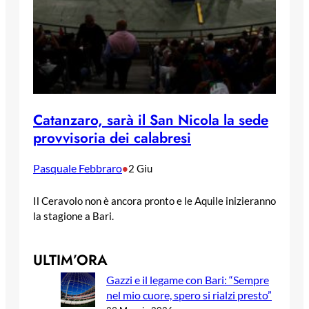
Catanzaro, sarà il San Nicola la sede
provvisoria dei calabresi
Pasquale Febbraro
•
2 Giu
Il Ceravolo non è ancora pronto e le Aquile inizieranno
la stagione a Bari.
ULTIM’ORA
Gazzi e il legame con Bari: “Sempre
nel mio cuore, spero si rialzi presto”