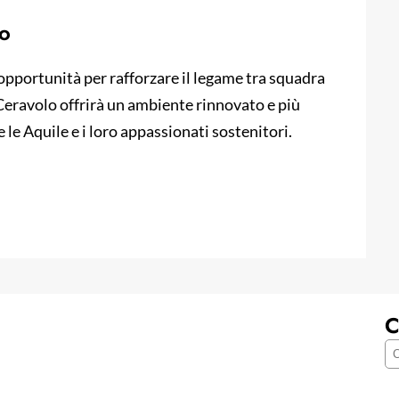
ro
opportunità per rafforzare il legame tra squadra
 Ceravolo offrirà un ambiente rinnovato e più
e Aquile e i loro appassionati sostenitori.
C
C
e