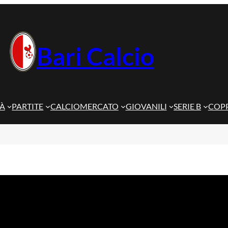
Bari Calcio
TÀ
PARTITE
CALCIOMERCATO
GIOVANILI
SERIE B
COPP