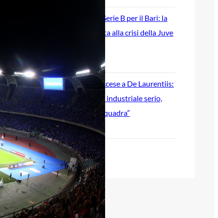
Ripescaggio in Serie B per il Bari: la
speranza è legata alla crisi della Juve
Stabia
28 Maggio 2026
Futuro Bari, Leccese a De Laurentiis:
“Serve un piano industriale serio,
non siamo una seconda squadra”
27 Maggio 2026