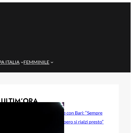
A ITALIA
FEMMINILE
ULTIM’ORA
Gazzi e il legame con Bari: “Sempre
nel mio cuore, spero si rialzi presto”
29 Maggio 2026