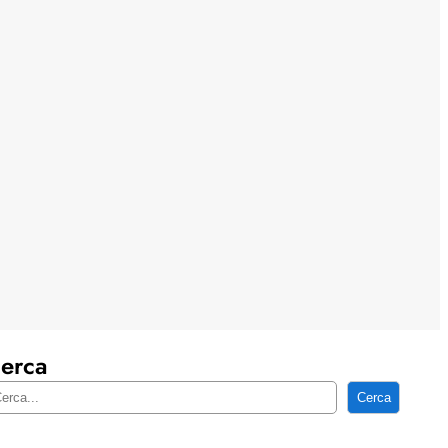
erca
Cerca