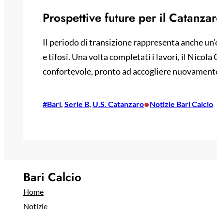
Prospettive future per il Catanza
Il periodo di transizione rappresenta anche un’
e tifosi.
Una volta completati i lavori, il Nicola
confortevole, pronto ad accogliere nuovamente l
•
#Bari
, 
Serie B
, 
U.S. Catanzaro
Notizie Bari Calcio
Bari Calcio
Home
Notizie