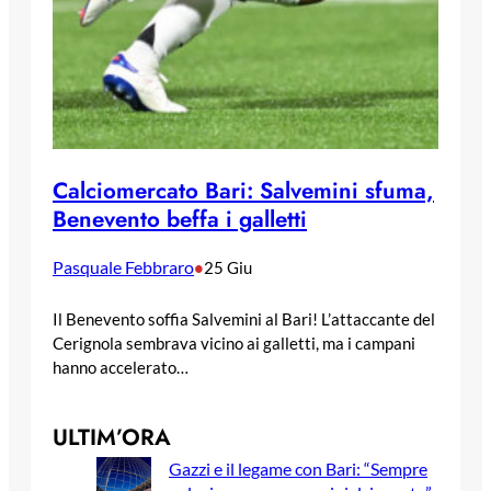
Calciomercato Bari: Salvemini sfuma,
Benevento beffa i galletti
Pasquale Febbraro
•
25 Giu
Il Benevento soffia Salvemini al Bari! L’attaccante del
Cerignola sembrava vicino ai galletti, ma i campani
hanno accelerato…
ULTIM’ORA
Gazzi e il legame con Bari: “Sempre