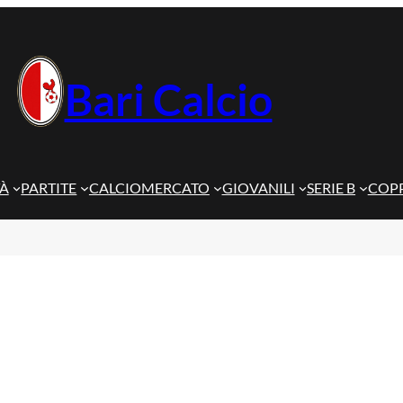
Bari Calcio
TÀ
PARTITE
CALCIOMERCATO
GIOVANILI
SERIE B
COPP