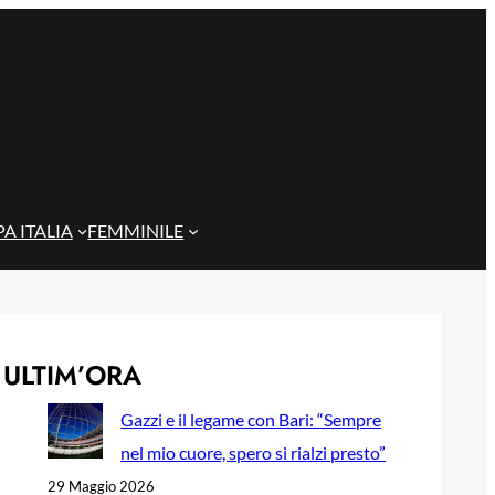
A ITALIA
FEMMINILE
ULTIM’ORA
Gazzi e il legame con Bari: “Sempre
nel mio cuore, spero si rialzi presto”
29 Maggio 2026