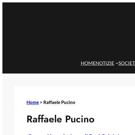
Vai
al
contenuto
HOME
NOTIZIE
SOCIE
Home
>
Raffaele Pucino
Raffaele Pucino