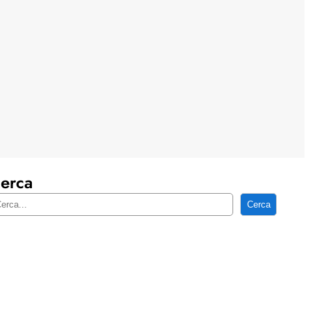
erca
Cerca