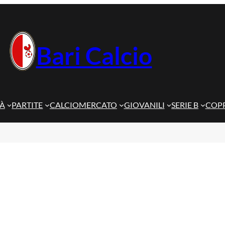
Bari Calcio
TÀ
PARTITE
CALCIOMERCATO
GIOVANILI
SERIE B
COPP