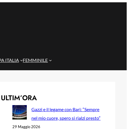
A ITALIA
FEMMINILE
ULTIM’ORA
Gazzi e il legame con Bari: “Sempre
nel mio cuore, spero si rialzi presto”
29 Maggio 2026