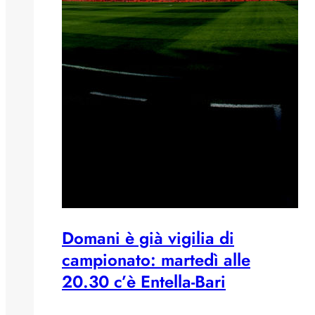
Domani è già vigilia di
campionato: martedì alle
20.30 c’è Entella-Bari