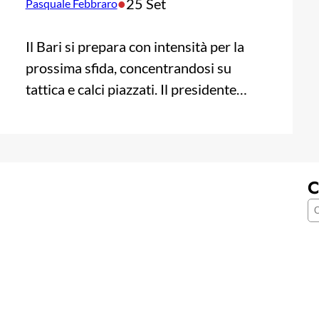
•
25 Set
Pasquale Febbraro
Il Bari si prepara con intensità per la
prossima sfida, concentrandosi su
tattica e calci piazzati. Il presidente…
C
C
e
r
c
a