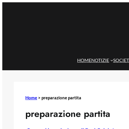
Vai
al
contenuto
HOME
NOTIZIE
SOCIE
Home
>
preparazione partita
preparazione partita