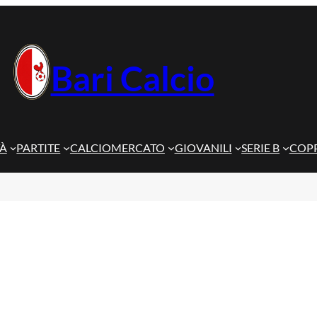
Bari Calcio
TÀ
PARTITE
CALCIOMERCATO
GIOVANILI
SERIE B
COPP