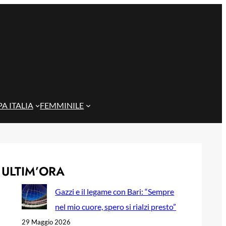
A ITALIA
FEMMINILE
ULTIM’ORA
Gazzi e il legame con Bari: “Sempre
nel mio cuore, spero si rialzi presto”
29 Maggio 2026