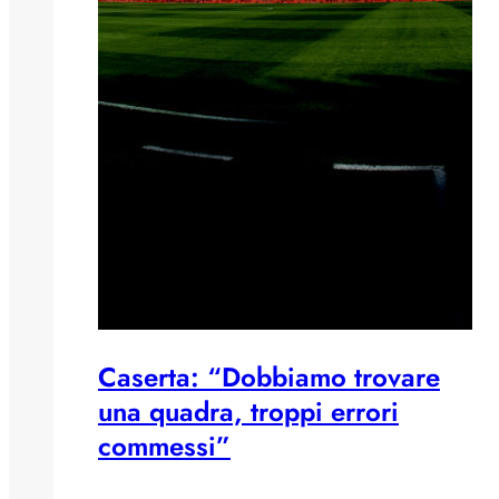
Caserta: “Dobbiamo trovare
una quadra, troppi errori
commessi”