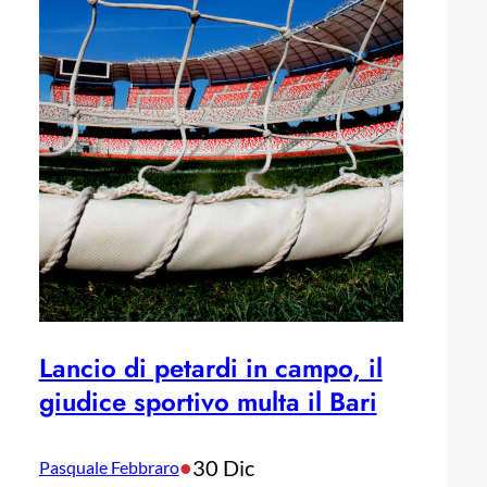
Lancio di petardi in campo, il
giudice sportivo multa il Bari
•
30 Dic
Pasquale Febbraro