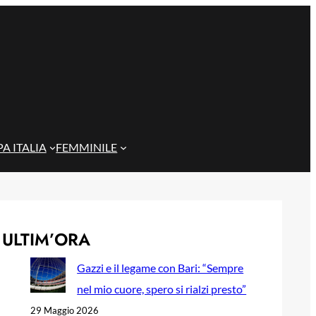
A ITALIA
FEMMINILE
ULTIM’ORA
Gazzi e il legame con Bari: “Sempre
nel mio cuore, spero si rialzi presto”
29 Maggio 2026