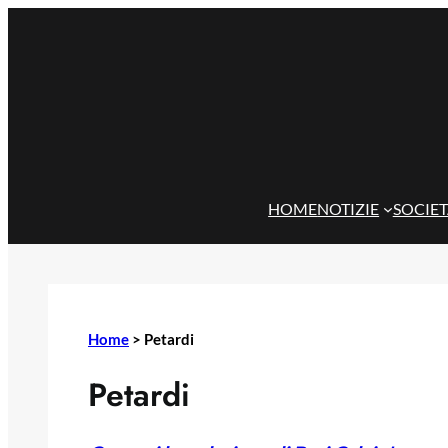
Vai
al
contenuto
HOME
NOTIZIE
SOCIE
Home
>
Petardi
Petardi