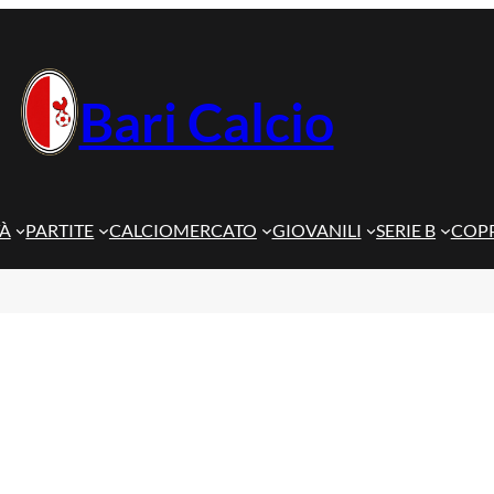
Bari Calcio
TÀ
PARTITE
CALCIOMERCATO
GIOVANILI
SERIE B
COPP