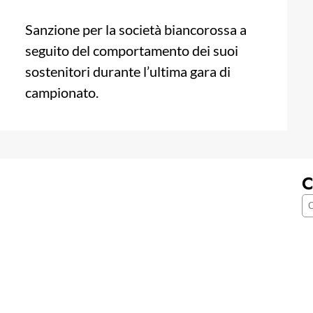
Sanzione per la società biancorossa a
seguito del comportamento dei suoi
sostenitori durante l’ultima gara di
campionato.
C
C
e
r
c
a