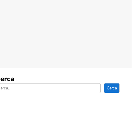
erca
Cerca