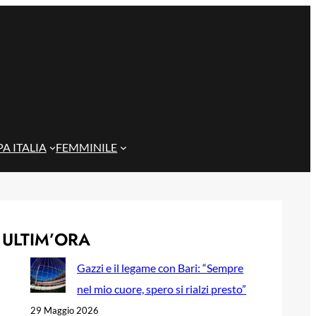
A ITALIA
FEMMINILE
ULTIM’ORA
Gazzi e il legame con Bari: “Sempre
nel mio cuore, spero si rialzi presto”
29 Maggio 2026