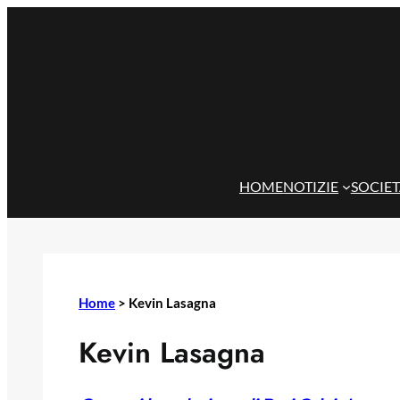
Vai
al
contenuto
HOME
NOTIZIE
SOCIE
Home
>
Kevin Lasagna
Kevin Lasagna