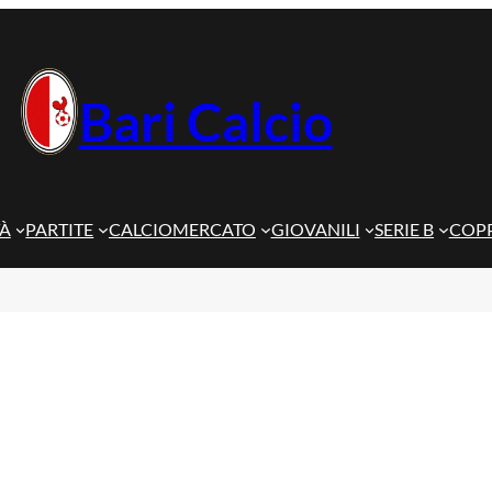
Bari Calcio
TÀ
PARTITE
CALCIOMERCATO
GIOVANILI
SERIE B
COPP