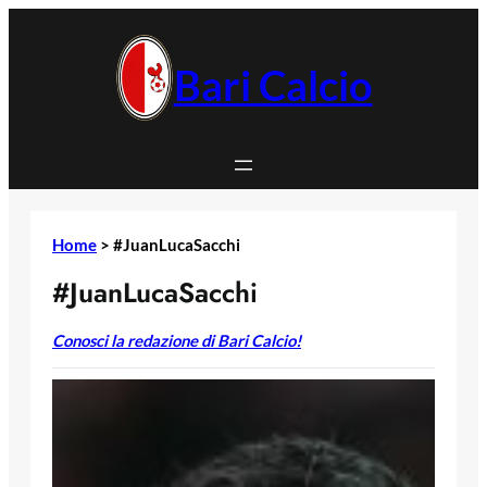
Vai
al
contenuto
Bari Calcio
Home
>
#JuanLucaSacchi
#JuanLucaSacchi
Conosci la redazione di Bari Calcio!