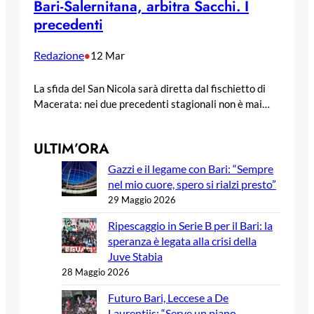
Bari-Salernitana, arbitra Sacchi. I
precedenti
Redazione
•
12 Mar
La sfida del San Nicola sarà diretta dal fischietto di
Macerata: nei due precedenti stagionali non è mai…
ULTIM’ORA
Gazzi e il legame con Bari: “Sempre
nel mio cuore, spero si rialzi presto”
29 Maggio 2026
Ripescaggio in Serie B per il Bari: la
speranza è legata alla crisi della
Juve Stabia
28 Maggio 2026
Futuro Bari, Leccese a De
Laurentiis: “Serve un piano