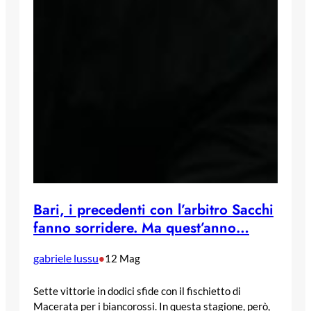
Bari, i precedenti con l’arbitro Sacchi
fanno sorridere. Ma quest’anno…
gabriele lussu
•
12 Mag
Sette vittorie in dodici sfide con il fischietto di
Macerata per i biancorossi. In questa stagione, però,