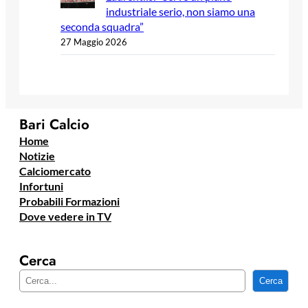
industriale serio, non siamo una
seconda squadra”
27 Maggio 2026
Bari Calcio
Home
Notizie
Calciomercato
Infortuni
Probabili Formazioni
Dove vedere in TV
Cerca
C
Cerca
e
r