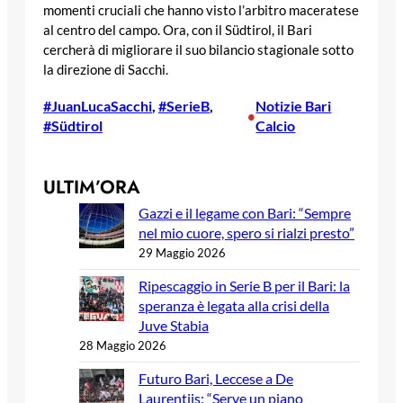
momenti cruciali che hanno visto l’arbitro maceratese
al centro del campo. Ora, con il Südtirol, il Bari
cercherà di migliorare il suo bilancio stagionale sotto
la direzione di Sacchi.
#JuanLucaSacchi
, 
#SerieB
, 
Notizie Bari
•
#Südtirol
Calcio
ULTIM’ORA
Gazzi e il legame con Bari: “Sempre
nel mio cuore, spero si rialzi presto”
29 Maggio 2026
Ripescaggio in Serie B per il Bari: la
speranza è legata alla crisi della
Juve Stabia
28 Maggio 2026
Futuro Bari, Leccese a De
Laurentiis: “Serve un piano