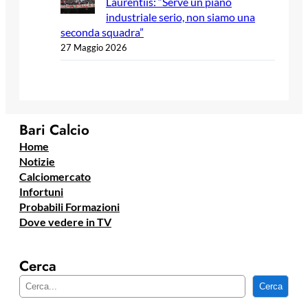
Laurentiis: “Serve un piano
industriale serio, non siamo una
seconda squadra”
27 Maggio 2026
Bari Calcio
Home
Notizie
Calciomercato
Infortuni
Probabili Formazioni
Dove vedere in TV
Cerca
C
Cerca
e