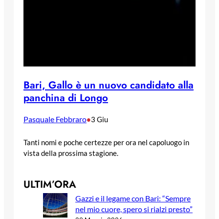
Bari, Gallo è un nuovo candidato alla
panchina di Longo
Pasquale Febbraro
•
3 Giu
Tanti nomi e poche certezze per ora nel capoluogo in
vista della prossima stagione.
ULTIM’ORA
Gazzi e il legame con Bari: “Sempre
nel mio cuore, spero si rialzi presto”