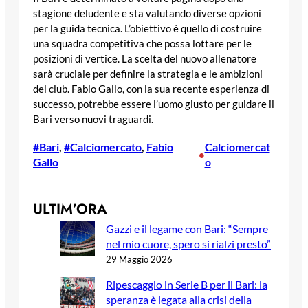
stagione deludente e sta valutando diverse opzioni
per la guida tecnica. L’obiettivo è quello di costruire
una squadra competitiva che possa lottare per le
posizioni di vertice. La scelta del nuovo allenatore
sarà cruciale per definire la strategia e le ambizioni
del club. Fabio Gallo, con la sua recente esperienza di
successo, potrebbe essere l’uomo giusto per guidare il
Bari verso nuovi traguardi.
#Bari
, 
#Calciomercato
, 
Fabio
Calciomercat
•
Gallo
o
ULTIM’ORA
Gazzi e il legame con Bari: “Sempre
nel mio cuore, spero si rialzi presto”
29 Maggio 2026
Ripescaggio in Serie B per il Bari: la
speranza è legata alla crisi della