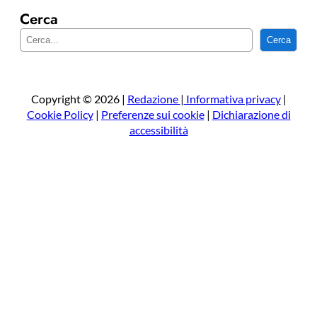
Cerca
C
Cerca
e
r
c
a
Copyright © 2026 |
Redazione
|
Informativa privacy
|
Cookie Policy
|
Preferenze sui cookie
|
Dichiarazione di
accessibilità