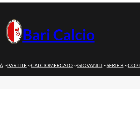
Bari Calcio
TÀ
PARTITE
CALCIOMERCATO
GIOVANILI
SERIE B
COPP