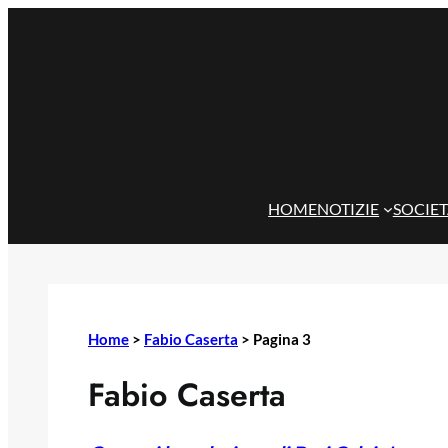
Vai
al
contenuto
HOME
NOTIZIE
SOCIE
Home
>
Fabio Caserta
>
Pagina 3
Fabio Caserta