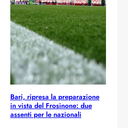
Bari, ripresa la preparazione
in vista del Frosinone: due
assenti per le nazionali