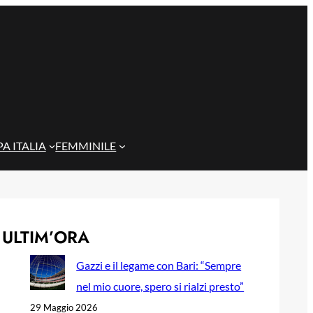
A ITALIA
FEMMINILE
ULTIM’ORA
Gazzi e il legame con Bari: “Sempre
nel mio cuore, spero si rialzi presto”
29 Maggio 2026