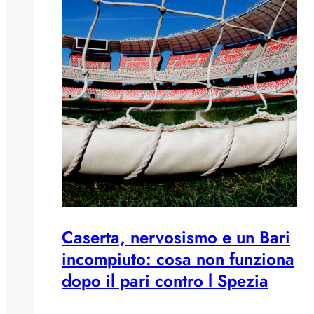
Caserta, nervosismo e un Bari
incompiuto: cosa non funziona
dopo il pari contro l Spezia