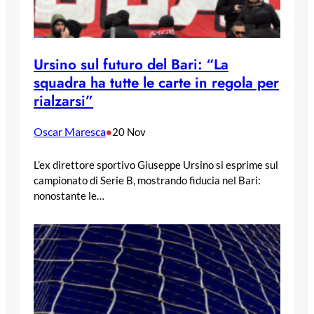
Ursino sul futuro del Bari: “La
squadra ha tutte le carte in regola per
rialzarsi”
Oscar Maresca
•
20 Nov
L’ex direttore sportivo Giuseppe Ursino si esprime sul
campionato di Serie B, mostrando fiducia nel Bari:
nonostante le…