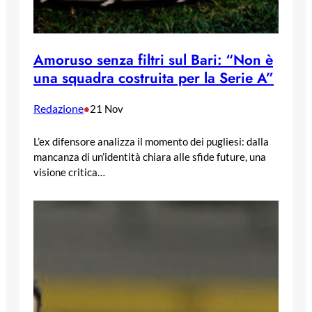
Amoruso senza filtri sul Bari: “Non è
una squadra costruita per la Serie A”
Redazione
•
21 Nov
L’ex difensore analizza il momento dei pugliesi: dalla
mancanza di un’identità chiara alle sfide future, una
visione critica…