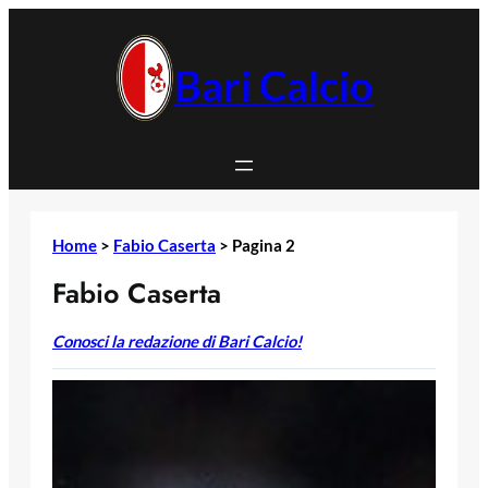
Vai
al
contenuto
Bari Calcio
Home
>
Fabio Caserta
>
Pagina 2
Fabio Caserta
Conosci la redazione di Bari Calcio!