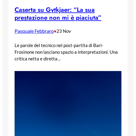
Caserta su Gytkjaer: “La sua
prestazione non mi è piaciuta”
Pasquale Febbraro
•
23 Nov
Le parole del tecnico nel post-partita di Bari-
Frosinone non lasciano spazio a interpretazioni. Una
critica netta e diretta…