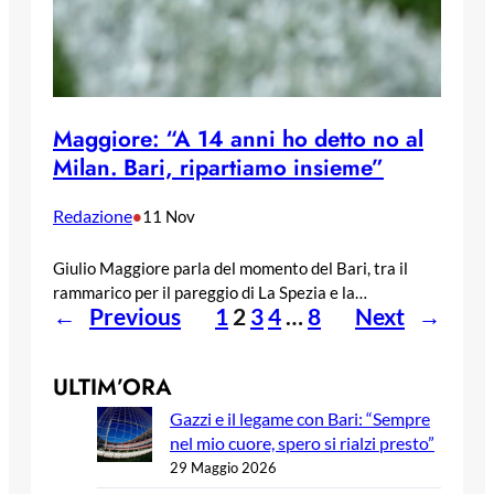
Maggiore: “A 14 anni ho detto no al
Milan. Bari, ripartiamo insieme”
Redazione
•
11 Nov
Giulio Maggiore parla del momento del Bari, tra il
rammarico per il pareggio di La Spezia e la…
←
Previous
1
2
3
4
…
8
Next
→
ULTIM’ORA
Gazzi e il legame con Bari: “Sempre
nel mio cuore, spero si rialzi presto”
29 Maggio 2026