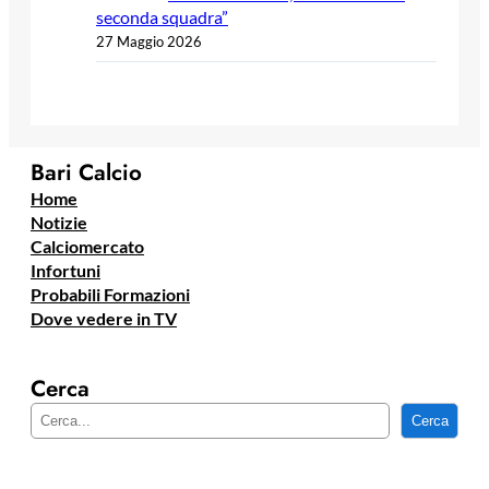
seconda squadra”
27 Maggio 2026
Bari Calcio
Home
Notizie
Calciomercato
Infortuni
Probabili Formazioni
Dove vedere in TV
Cerca
C
Cerca
e
r
c