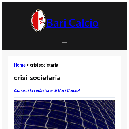
Vai
al
contenuto
Bari Calcio
Home
>
crisi societaria
crisi societaria
Conosci la redazione di Bari Calcio!