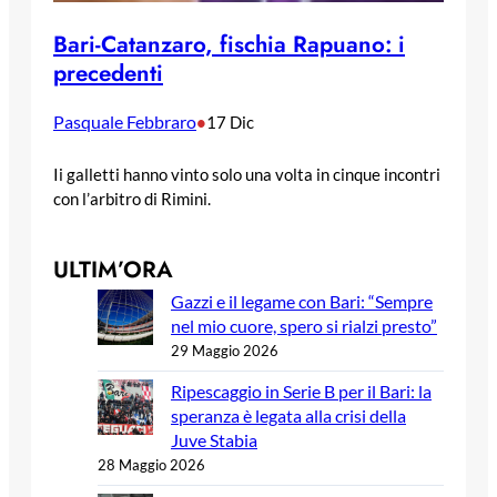
Bari-Catanzaro, fischia Rapuano: i
precedenti
Pasquale Febbraro
•
17 Dic
Ii galletti hanno vinto solo una volta in cinque incontri
con l’arbitro di Rimini.
ULTIM’ORA
Gazzi e il legame con Bari: “Sempre
nel mio cuore, spero si rialzi presto”
29 Maggio 2026
Ripescaggio in Serie B per il Bari: la
speranza è legata alla crisi della
Juve Stabia
28 Maggio 2026