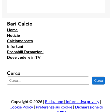
Bari Calcio
Home
Notizie
Calciomercato
Infortuni
Probabili Formazioni
Dove vedere in TV
Cerca
C
Cerca
e
r
c
a
Copyright © 2026 |
Redazione
|
Informativa privacy
|
Cookie Policy
|
Preferenze sui cookie
|
Dichiarazione di