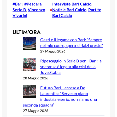
#Bari
, 
#Pescara
, 
Interviste Bari Calcio
, 
Serie B
, 
Vincenzo
Notizie Bari Calcio
, 
Partite
•
Vivarini
Bari Calcio
ULTIM’ORA
Gazzi e il legame con Bari: “Sempre
nel mio cuore, spero si rialzi presto”
29 Maggio 2026
Ripescaggio in Serie B per il Bari: la
speranza è legata alla crisi della
Juve Stabia
28 Maggio 2026
Futuro Bari, Leccese a De
Laurentiis: “Serve un piano
industriale serio, non siamo una
seconda squadra”
27 Maggio 2026