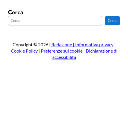
Cerca
C
Cerca
e
r
c
a
Copyright © 2026 |
Redazione
|
Informativa privacy
|
Cookie Policy
|
Preferenze sui cookie
|
Dichiarazione di
accessibilità