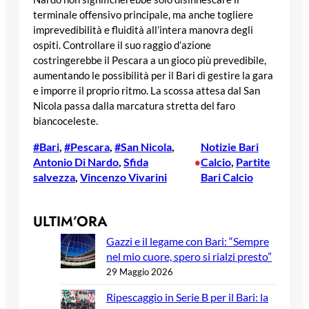
terminale offensivo principale, ma anche togliere
imprevedibilità e fluidità all’intera manovra degli
ospiti. Controllare il suo raggio d’azione
costringerebbe il Pescara a un gioco più prevedibile,
aumentando le possibilità per il Bari di gestire la gara
e imporre il proprio ritmo. La scossa attesa dal San
Nicola passa dalla marcatura stretta del faro
biancoceleste.
#Bari
, 
#Pescara
, 
#San Nicola
, 
Notizie Bari
Antonio Di Nardo
, 
Sfida
Calcio
, 
Partite
•
salvezza
, 
Vincenzo Vivarini
Bari Calcio
ULTIM’ORA
Gazzi e il legame con Bari: “Sempre
nel mio cuore, spero si rialzi presto”
29 Maggio 2026
Ripescaggio in Serie B per il Bari: la