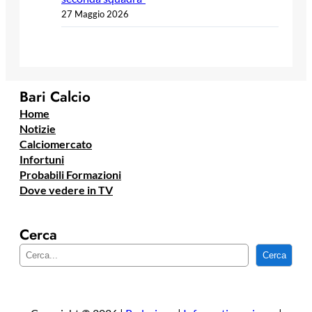
27 Maggio 2026
Bari Calcio
Home
Notizie
Calciomercato
Infortuni
Probabili Formazioni
Dove vedere in TV
Cerca
C
Cerca
e
r
c
a