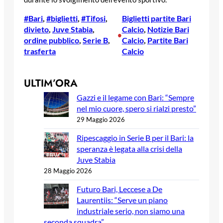
#Bari
, 
#biglietti
, 
#Tifosi
, 
Biglietti partite Bari
divieto
, 
Juve Stabia
, 
Calcio
, 
Notizie Bari
•
ordine pubblico
, 
Serie B
, 
Calcio
, 
Partite Bari
trasferta
Calcio
ULTIM’ORA
Gazzi e il legame con Bari: “Sempre
nel mio cuore, spero si rialzi presto”
29 Maggio 2026
Ripescaggio in Serie B per il Bari: la
speranza è legata alla crisi della
Juve Stabia
28 Maggio 2026
Futuro Bari, Leccese a De
Laurentiis: “Serve un piano
industriale serio, non siamo una
seconda squadra”