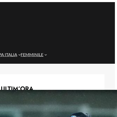
A ITALIA
FEMMINILE
ULTIM’ORA
Gazzi e il legame con Bari: “Sempre
nel mio cuore, spero si rialzi presto”
29 Maggio 2026