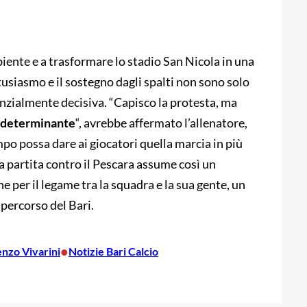
iente e a trasformare lo stadio San Nicola in una
ntusiasmo e il sostegno dagli spalti non sono solo
zialmente decisiva. “Capisco la protesta, ma
e determinante
“, avrebbe affermato l’allenatore,
o possa dare ai giocatori quella marcia in più
a partita contro il Pescara assume così un
e per il legame tra la squadra e la sua gente, un
 percorso del Bari.
•
nzo Vivarini
Notizie Bari Calcio