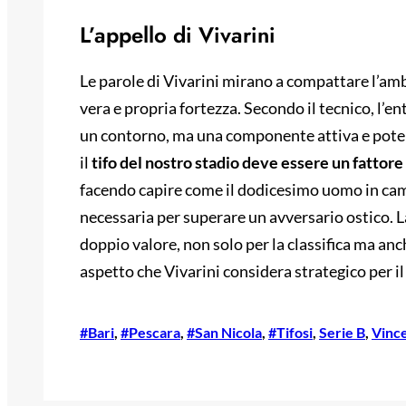
L’appello di Vivarini
Le parole di Vivarini mirano a compattare l’amb
vera e propria fortezza. Secondo il tecnico, l’e
un contorno, ma una componente attiva e poten
il
tifo del nostro stadio deve essere un fattor
facendo capire come il dodicesimo uomo in camp
necessaria per superare un avversario ostico. L
doppio valore, non solo per la classifica ma anch
aspetto che Vivarini considera strategico per il
#Bari
, 
#Pescara
, 
#San Nicola
, 
#Tifosi
, 
Serie B
, 
Vince