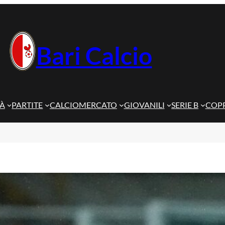
Bari Calcio
TÀ
PARTITE
CALCIOMERCATO
GIOVANILI
SERIE B
COPP