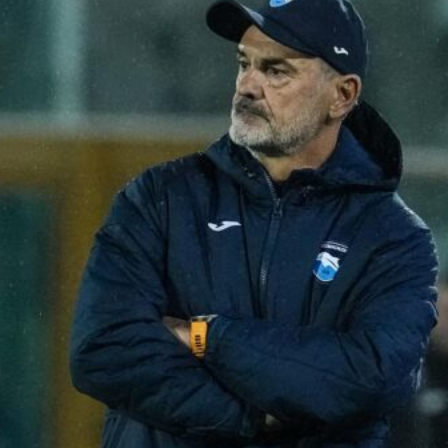
Ripescaggio in Serie B per il Bari: la
speranza è legata alla crisi della Juve
Stabia
28 Maggio 2026
Futuro Bari, Leccese a De Laurentiis:
“Serve un piano industriale serio,
non siamo una seconda squadra”
27 Maggio 2026