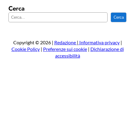
Cerca
C
Cerca
e
r
c
a
Copyright © 2026 |
Redazione
|
Informativa privacy
|
Cookie Policy
|
Preferenze sui cookie
|
Dichiarazione di
accessibilità