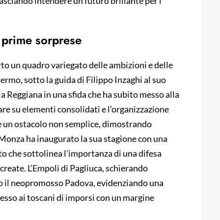
asciando intendere un futuro brillante per i
e prime sorprese
rto un quadro variegato delle ambizioni e delle
lermo, sotto la guida di Filippo Inzaghi al suo
la Reggiana in una sfida che ha subito messo alla
are su elementi consolidati e l’organizzazione
e un ostacolo non semplice, dimostrando
 Monza ha inaugurato la sua stagione con una
to che sottolinea l’importanza di una difesa
i create. L’Empoli di Pagliuca, schierando
o il neopromosso Padova, evidenziando una
messo ai toscani di imporsi con un margine