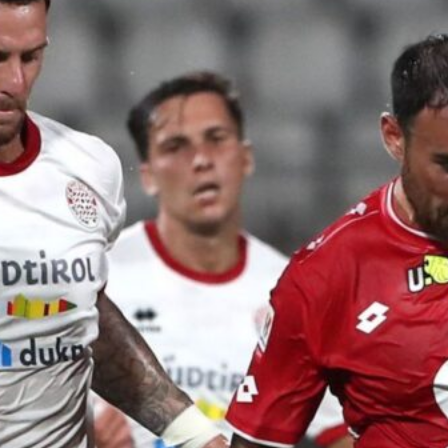
Ripescaggio in Serie B per il Bari: la
speranza è legata alla crisi della Juve
Stabia
28 Maggio 2026
Futuro Bari, Leccese a De Laurentiis:
“Serve un piano industriale serio,
non siamo una seconda squadra”
27 Maggio 2026