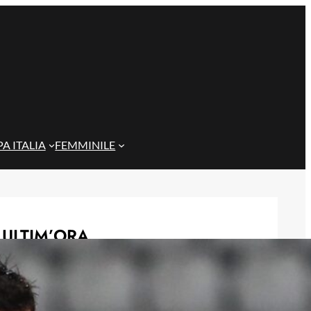
A ITALIA
FEMMINILE
ULTIM’ORA
Gazzi e il legame con Bari: “Sempre
nel mio cuore, spero si rialzi presto”
29 Maggio 2026