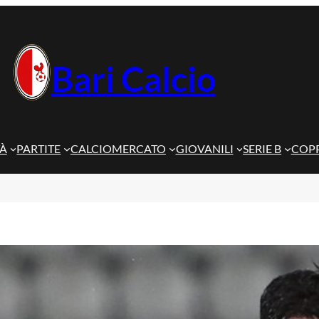
Bari Calcio
TÀ
PARTITE
CALCIOMERCATO
GIOVANILI
SERIE B
COPP