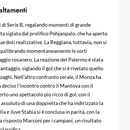
altamenti
pi di Serie B, regalando momenti di grande
ata siglata dal prolifico Pohjanpalo, che ha aperto
ue doti realizzative. La Reggiana, tuttavia, non si
riequilibrando momentaneamente le sorti
aggio rosanero. La reazione del Palermo è stata
antaggio, siglando il gol che si è rivelato quello
nzaghi. Nell’altro confronto serale, il Monza ha
ha deciso l’incontro contro il Mantova con il
to uno spettacolo più ricco di gol, con il
assoluto di una doppietta che ha indirizzato la
lla e Juve Stabia si è conclusa in parità, con la
 ha risposto Marconi per i campani, un risultato
lassifica.