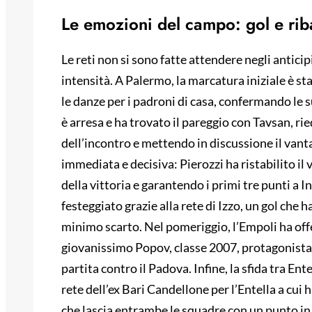
Le emozioni del campo: gol e rib
Le reti non si sono fatte attendere negli antici
intensità. A Palermo, la marcatura iniziale è st
le danze per i padroni di casa, confermando le s
è arresa e ha trovato il pareggio con Tavsan, 
dell’incontro e mettendo in discussione il vant
immediata e decisiva: Pierozzi ha ristabilito il v
della vittoria e garantendo i primi tre punti a I
festeggiato grazie alla rete di Izzo, un gol che 
minimo scarto. Nel pomeriggio, l’Empoli ha offer
giovanissimo Popov, classe 2007, protagonista 
partita contro il Padova. Infine, la sfida tra Ente
rete dell’ex Bari Candellone per l’Entella a cui
che lascia entrambe le squadre con un punto in c