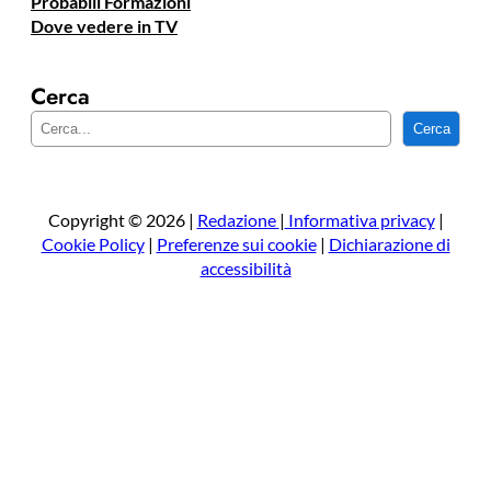
Probabili Formazioni
Dove vedere in TV
Cerca
C
Cerca
e
r
c
a
Copyright © 2026 |
Redazione
|
Informativa privacy
|
Cookie Policy
|
Preferenze sui cookie
|
Dichiarazione di
accessibilità