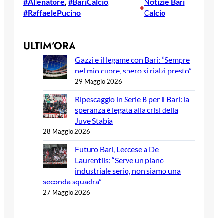
#Allenatore
, 
#BariCalcio
, 
Notizie Bari
•
#RaffaelePucino
Calcio
ULTIM’ORA
Gazzi e il legame con Bari: “Sempre
nel mio cuore, spero si rialzi presto”
29 Maggio 2026
Ripescaggio in Serie B per il Bari: la
speranza è legata alla crisi della
Juve Stabia
28 Maggio 2026
Futuro Bari, Leccese a De
Laurentiis: “Serve un piano
industriale serio, non siamo una
seconda squadra”
27 Maggio 2026