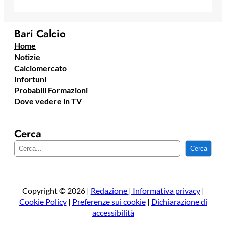
Bari Calcio
Home
Notizie
Calciomercato
Infortuni
Probabili Formazioni
Dove vedere in TV
Cerca
C
Cerca
e
r
c
a
Copyright © 2026 |
Redazione
|
Informativa privacy
|
Cookie Policy
|
Preferenze sui cookie
|
Dichiarazione di
accessibilità