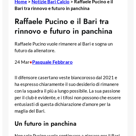
Home
>
Notizie Bari Calcio
>
Raffaele Pucino e il
Bari tra rinnovo e futuro in panchina
Raffaele Pucino e il Bari tra
rinnovo e futuro in panchina
Raffaele Pucino vuole rimanere al Bari e sogna un
futuro da allenatore.
Pasquale Febbraro
24 Mar
•
Il difensore casertano veste biancorosso dal 2021 e
ha espresso chiaramente il suo desiderio di rimanere
con la squadra il più a lungo possibile. La sua passione
per il club è evidente, e i tifosi non possono che essere
entusiasti di questa dichiarazione d’amore per la
maglia del Bari.
Un futuro in panchina
Non solo Pucino vuole continuare a giocare per il Bari,