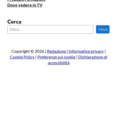
Dove vedere in TV
Cerca
C
Cerca
e
r
c
a
Copyright © 2026 |
Redazione
|
Informativa privacy
|
Cookie Policy
|
Preferenze sui cookie
|
Dichiarazione di
accessibilità