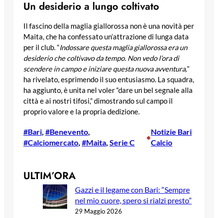
Un desiderio a lungo coltivato
Il fascino della maglia giallorossa non è una novità per
Maita, che ha confessato un’attrazione di lunga data
per il club. “
Indossare questa maglia giallorossa era un
desiderio che coltivavo da tempo. Non vedo l’ora di
scendere in campo e iniziare questa nuova avventura,
”
ha rivelato, esprimendo il suo entusiasmo. La squadra,
ha aggiunto, è unita nel voler “dare un bel segnale alla
città e ai nostri tifosi,” dimostrando sul campo il
proprio valore e la propria dedizione.
#Bari
, 
#Benevento
, 
Notizie Bari
•
#Calciomercato
, 
#Maita
, 
Serie C
Calcio
ULTIM’ORA
Gazzi e il legame con Bari: “Sempre
nel mio cuore, spero si rialzi presto”
29 Maggio 2026