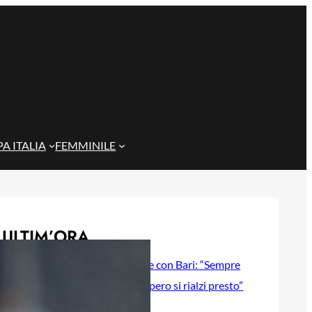
A ITALIA
FEMMINILE
ULTIM’ORA
Gazzi e il legame con Bari: “Sempre
nel mio cuore, spero si rialzi presto”
29 Maggio 2026