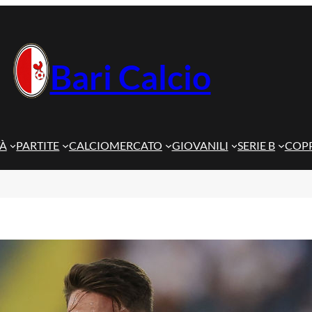
Bari Calcio
TÀ
PARTITE
CALCIOMERCATO
GIOVANILI
SERIE B
COPP