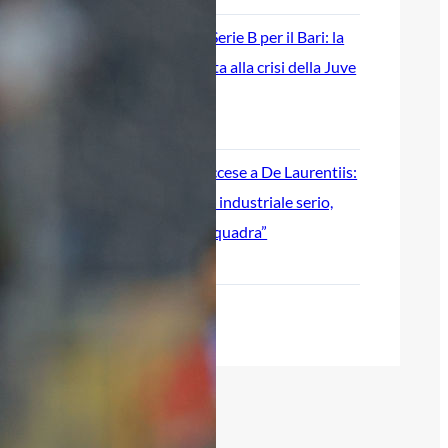
Ripescaggio in Serie B per il Bari: la
speranza è legata alla crisi della Juve
Stabia
28 Maggio 2026
Futuro Bari, Leccese a De Laurentiis:
“Serve un piano industriale serio,
non siamo una seconda squadra”
27 Maggio 2026