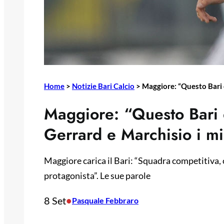
Home
>
Notizie Bari Calcio
>
Maggiore: “Questo Bari è
Maggiore: “Questo Bari è
Gerrard e Marchisio i mi
Maggiore carica il Bari: “Squadra competitiv
protagonista”. Le sue parole
8 Set
•
Pasquale Febbraro