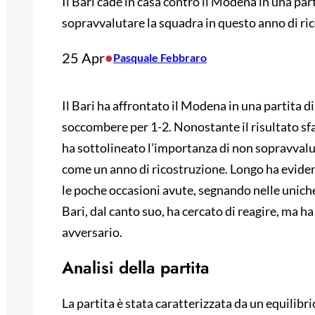
Il Bari cade in casa contro il Modena in una par
sopravvalutare la squadra in questo anno di ri
25 Apr
•
Pasquale Febbraro
Il Bari ha affrontato il Modena in una partita di
soccombere per 1-2. Nonostante il risultato sf
ha sottolineato l’importanza di non sopravvalu
come un anno di ricostruzione. Longo ha eviden
le poche occasioni avute, segnando nelle uniche
Bari, dal canto suo, ha cercato di reagire, ma ha
avversario.
Analisi della partita
La partita è stata caratterizzata da un equilibri