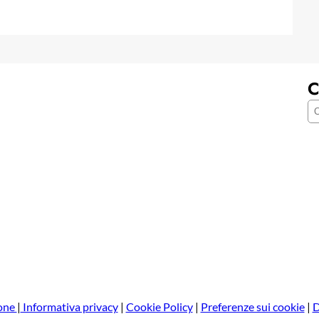
C
C
e
r
c
a
one
|
Informativa privacy
|
Cookie Policy
|
Preferenze sui cookie
|
D