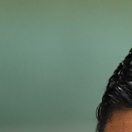
Ripescaggio in Serie B per il Bari: la
speranza è legata alla crisi della Juve
Stabia
28 Maggio 2026
Futuro Bari, Leccese a De Laurentiis:
“Serve un piano industriale serio,
non siamo una seconda squadra”
27 Maggio 2026