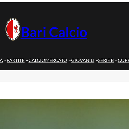
Bari Calcio
TÀ
PARTITE
CALCIOMERCATO
GIOVANILI
SERIE B
COPP