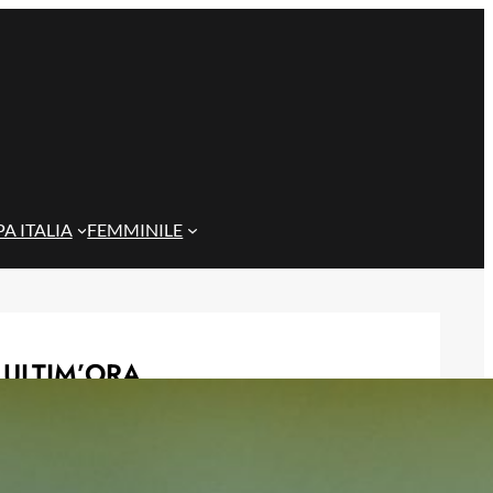
A ITALIA
FEMMINILE
ULTIM’ORA
Gazzi e il legame con Bari: “Sempre
nel mio cuore, spero si rialzi presto”
29 Maggio 2026