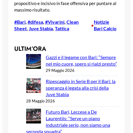
propositivo e incisivo in fase offensiva per puntare al
massimo risultato.
#Bari
, 
#difesa
, 
#Vivarini
, 
Clean
Notizie
•
Sheet
, 
Juve Stabia
, 
Tattica
Bari Calcio
ULTIM’ORA
Gazzi e il legame con Bari: “Sempre
nel mio cuore, spero si rialzi presto”
29 Maggio 2026
Ripescaggio in Serie B per il Bari: la
speranza è legata alla crisi della
Juve Stabia
28 Maggio 2026
Futuro Bari, Leccese a De
Laurentiis: “Serve un piano
industriale serio, non siamo una
seconda squadra”