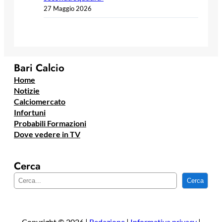
27 Maggio 2026
Bari Calcio
Home
Notizie
Calciomercato
Infortuni
Probabili Formazioni
Dove vedere in TV
Cerca
C
Cerca
e
r
c
a
Copyright © 2026 |
Redazione
|
Informativa privacy
|