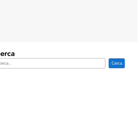
erca
Cerca