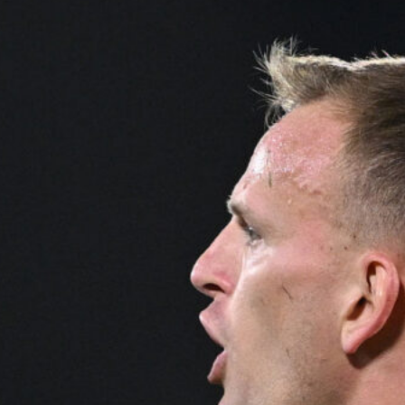
Ripescaggio in Serie B per il Bari: la
speranza è legata alla crisi della Juve
Stabia
28 Maggio 2026
Futuro Bari, Leccese a De Laurentiis:
“Serve un piano industriale serio,
non siamo una seconda squadra”
27 Maggio 2026