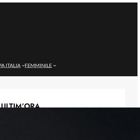
A ITALIA
FEMMINILE
ULTIM’ORA
Gazzi e il legame con Bari: “Sempre
nel mio cuore, spero si rialzi presto”
29 Maggio 2026