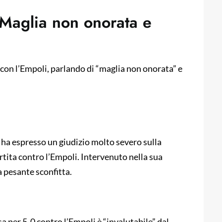
 “Maglia non onorata e
o con l’Empoli, parlando di “maglia non onorata” e
, ha espresso un giudizio molto severo sulla
tita contro l’Empoli. Intervenuto nella sua
a pesante sconfitta.
 per 5-0 contro l’Empoli è “invalutabile” dal