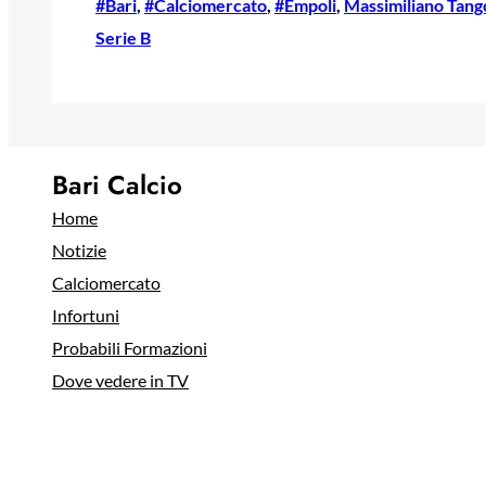
#Bari
, 
#Calciomercato
, 
#Empoli
, 
Massimiliano Tang
Serie B
Bari Calcio
Home
Notizie
Calciomercato
Infortuni
Probabili Formazioni
Dove vedere in TV