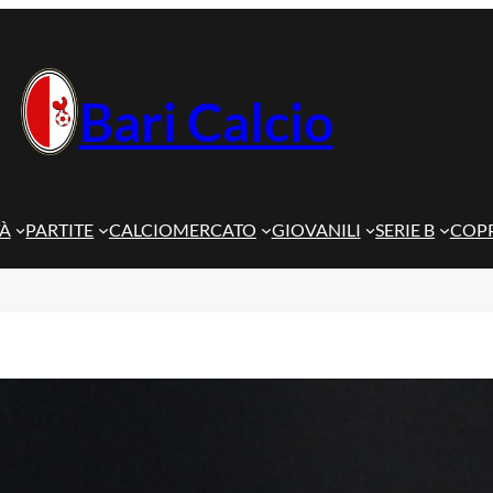
Bari Calcio
TÀ
PARTITE
CALCIOMERCATO
GIOVANILI
SERIE B
COPP