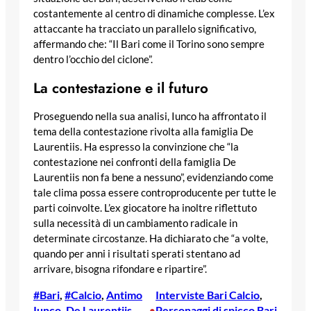
costantemente al centro di dinamiche complesse. L’ex
attaccante ha tracciato un parallelo significativo,
affermando che: “Il Bari come il Torino sono sempre
dentro l’occhio del ciclone”.
La contestazione e il futuro
Proseguendo nella sua analisi, Iunco ha affrontato il
tema della contestazione rivolta alla famiglia De
Laurentiis. Ha espresso la convinzione che “la
contestazione nei confronti della famiglia De
Laurentiis non fa bene a nessuno”, evidenziando come
tale clima possa essere controproducente per tutte le
parti coinvolte. L’ex giocatore ha inoltre riflettuto
sulla necessità di un cambiamento radicale in
determinate circostanze. Ha dichiarato che “a volte,
quando per anni i risultati sperati stentano ad
arrivare, bisogna rifondare e ripartire”.
#Bari
, 
#Calcio
, 
Antimo
Interviste Bari Calcio
, 
Iunco
, 
De Laurentiis
, 
Personaggi di spicco Bari
•