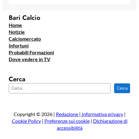
Bari Calcio
Home
Notizie
Calciomercato
Infortuni
Probabili Formazioni
Dove vedere in TV
Cerca
C
Cerca
e
r
c
a
Copyright © 2026 |
Redazione
|
Informativa privacy
|
Cookie Policy
|
Preferenze sui cookie
|
Dichiarazione di
accessibilità