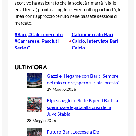
sportivo ha assicurato che la società rimarrà “vigile
ed attenta”, pronta a cogliere eventuali opportunità, in
linea con l’approccio tenuto nelle passate sessioni di
mercato.
#Bari
, 
#Calciomercato
, 
Calciomercato Bari
#Carrarese
, 
Pasciuti
, 
Calcio
, 
Interviste Bari
•
Serie C
Calcio
ULTIM’ORA
Gazzi e il legame con Bari: “Sempre
nel mio cuore, spero si rialzi presto”
29 Maggio 2026
Ripescaggio in Serie B per il Bari: la
speranza è legata alla crisi della
Juve Stabia
28 Maggio 2026
Futuro Bari, Leccese a De