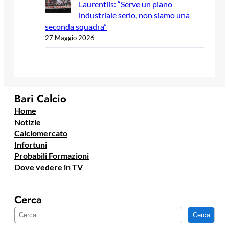
Laurentiis: “Serve un piano
industriale serio, non siamo una
seconda squadra”
27 Maggio 2026
Bari Calcio
Home
Notizie
Calciomercato
Infortuni
Probabili Formazioni
Dove vedere in TV
Cerca
C
Cerca
e