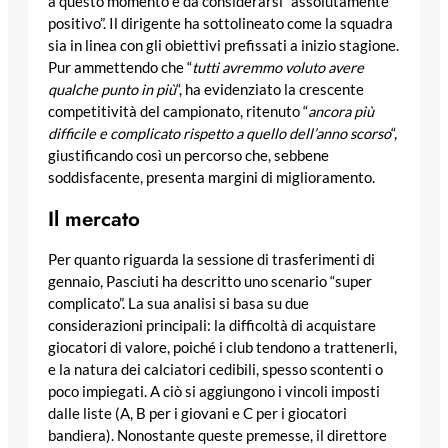
a questo momento è da considerarsi “assolutamente
positivo”. Il dirigente ha sottolineato come la squadra
sia in linea con gli obiettivi prefissati a inizio stagione.
Pur ammettendo che “
tutti avremmo voluto avere
qualche punto in più
“, ha evidenziato la crescente
competitività del campionato, ritenuto “
ancora più
difficile e complicato rispetto a quello dell’anno scorso
“,
giustificando così un percorso che, sebbene
soddisfacente, presenta margini di miglioramento.
Il mercato
Per quanto riguarda la sessione di trasferimenti di
gennaio, Pasciuti ha descritto uno scenario “super
complicato”. La sua analisi si basa su due
considerazioni principali: la difficoltà di acquistare
giocatori di valore, poiché i club tendono a trattenerli,
e la natura dei calciatori cedibili, spesso scontenti o
poco impiegati. A ciò si aggiungono i vincoli imposti
dalle liste (A, B per i giovani e C per i giocatori
bandiera). Nonostante queste premesse, il direttore